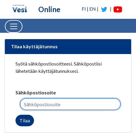
Hyppää sisältöön
Online
FI
|
EN
|
|
Käyttäjätunnuksen tilaa
Tilaa käyttäjätunnus
Syötä sähköpostiosoitteesi. Sähköpostiisi
lähetetään käyttäjätunnuksesi.
Sähköpostiosoite
Tilaa