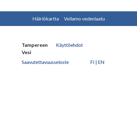
Häiriökartta
Vellamo vedenlaatu
Tampereen
Käyttöehdot
Vesi
Saavutettavuusseloste
FI
|
EN