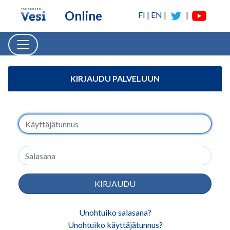
Hyppää sisältöön
Online
FI
|
EN
|
|
Tampereen Veden online-
KIRJAUDU PALVELUUN
KIRJAUDU
Unohtuiko salasana?
Unohtuiko käyttäjätunnus?