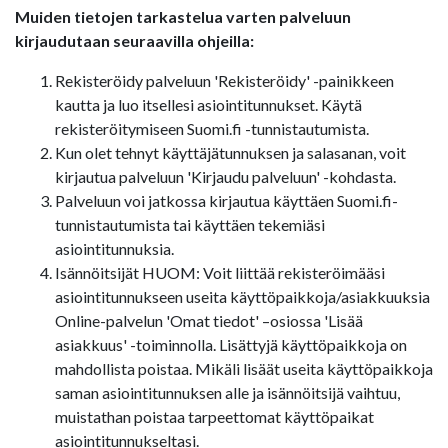
Muiden tietojen tarkastelua varten palveluun
kirjaudutaan seuraavilla ohjeilla:
Rekisteröidy palveluun 'Rekisteröidy' -painikkeen
kautta ja luo itsellesi asiointitunnukset. Käytä
rekisteröitymiseen Suomi.fi -tunnistautumista.
Kun olet tehnyt käyttäjätunnuksen ja salasanan, voit
kirjautua palveluun 'Kirjaudu palveluun' -kohdasta.
Palveluun voi jatkossa kirjautua käyttäen Suomi.fi-
tunnistautumista tai käyttäen tekemiäsi
asiointitunnuksia.
Isännöitsijät HUOM: Voit liittää rekisteröimääsi
asiointitunnukseen useita käyttöpaikkoja/asiakkuuksia
Online-palvelun 'Omat tiedot' –osiossa 'Lisää
asiakkuus' -toiminnolla. Lisättyjä käyttöpaikkoja on
mahdollista poistaa. Mikäli lisäät useita käyttöpaikkoja
saman asiointitunnuksen alle ja isännöitsijä vaihtuu,
muistathan poistaa tarpeettomat käyttöpaikat
asiointitunnukseltasi.